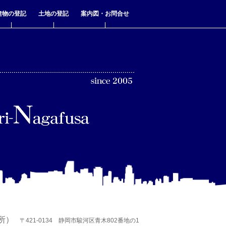
建物の登記
土地の登記
案内図・お問合せ
所）
〒421-0134 静岡市駿河区青木802番地の1